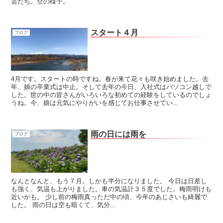
雲たち。空の様子。
スタート４月
ブログ
4月です。スタートの時ですね。春が来て花々も咲き始めました。去
年、娘の卒業式は中止。そして去年の今日、入社式はパソコン越しで
した。世の中の皆さんがいろいろな初めての経験をしているのでしょ
うね。今、娘は元気にやりがいを感じてお仕事させてい...
雨の日には雨を
ブログ
なんとなんと、もう７月。しかも半分になりました。 今日は日差し
も強く、気温も上がりました。車の気温計３５度でした。梅雨明けも
近いかも。 少し前の梅雨真っただ中の頃、今年のあじさいも綺麗で
した。 雨の日は空も暗くて、気分...