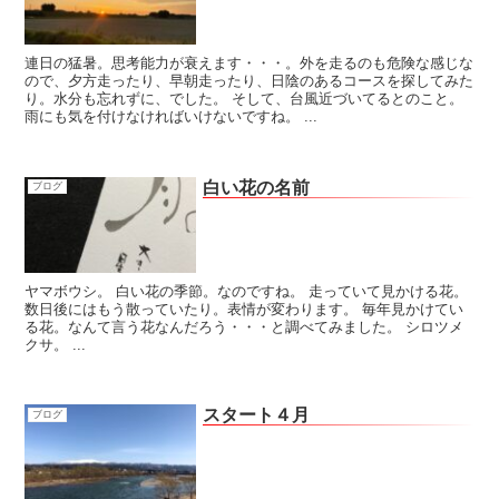
連日の猛暑。思考能力が衰えます・・・。外を走るのも危険な感じな
ので、夕方走ったり、早朝走ったり、日陰のあるコースを探してみた
り。水分も忘れずに、でした。 そして、台風近づいてるとのこと。
雨にも気を付けなければいけないですね。 ...
白い花の名前
ブログ
ヤマボウシ。 白い花の季節。なのですね。 走っていて見かける花。
数日後にはもう散っていたり。表情が変わります。 毎年見かけてい
る花。なんて言う花なんだろう・・・と調べてみました。 シロツメ
クサ。 ...
スタート４月
ブログ